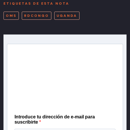
ETIQUETAS DE ESTA NOTA
OMS
RDCONGO
UGANDA
Newsletter T13
Inscríbete en nuestra lista de correo para recibir
gratis las noticias más importantes del día, con la
confianza de Teletrece.
Introduce tu dirección de e-mail para
suscribirte