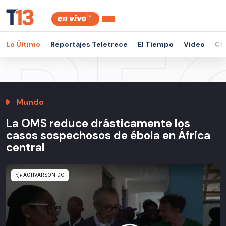
Lo Último
Reportajes Teletrece
El Tiempo
Video
Ch
Mundo
La OMS reduce drásticamente los
casos sospechosos de ébola en África
central