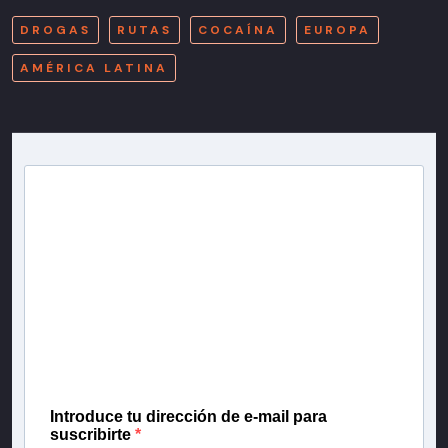
DROGAS
RUTAS
COCAÍNA
EUROPA
AMÉRICA LATINA
Newsletter T13
Inscríbete en nuestra lista de correo para recibir
gratis las noticias más importantes del día, con la
confianza de Teletrece.
Introduce tu dirección de e-mail para
suscribirte