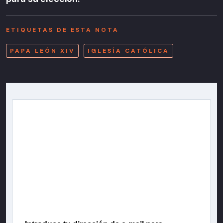
ETIQUETAS DE ESTA NOTA
PAPA LEÓN XIV
IGLESÍA CATÓLICA
Newsletter T13
Inscríbete en nuestra lista de correo para recibir
gratis las noticias más importantes del día, con la
confianza de Teletrece.