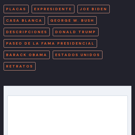
PLACAS
EXPRESIDENTE
JOE BIDEN
CASA BLANCA
GEORGE W. BUSH
DESCRIPCIONES
DONALD TRUMP
PASEO DE LA FAMA PRESIDENCIAL
BARACK OBAMA
ESTADOS UNIDOS
RETRATOS
Newsletter T13