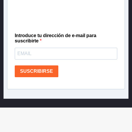
Inscríbete en nuestra lista de correo para recibir
gratis las noticias más importantes del día, con la
confianza de Teletrece.
Introduce tu dirección de e-mail para
suscribirte
SUSCRIBIRSE