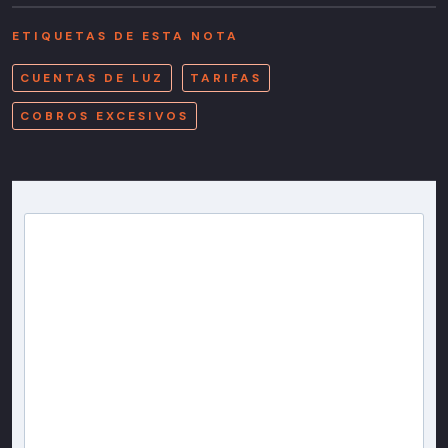
ETIQUETAS DE ESTA NOTA
CUENTAS DE LUZ
TARIFAS
COBROS EXCESIVOS
Newsletter T13
Inscríbete en nuestra lista de correo para recibir
gratis las noticias más importantes del día, con la
confianza de Teletrece.