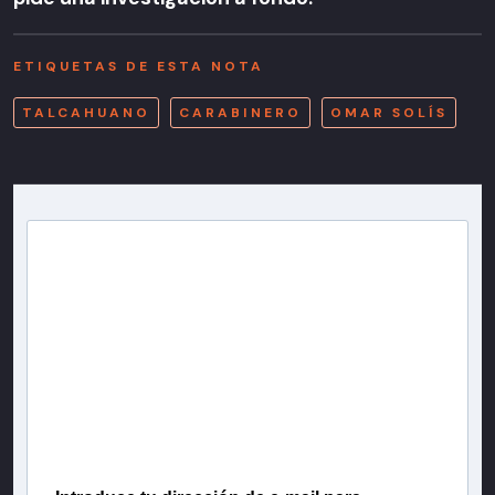
ETIQUETAS DE ESTA NOTA
TALCAHUANO
CARABINERO
OMAR SOLÍS
Newsletter T13
Inscríbete en nuestra lista de correo para recibir
gratis las noticias más importantes del día, con la
confianza de Teletrece.