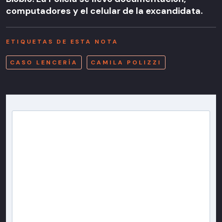
computadores y el celular de la excandidata.
ETIQUETAS DE ESTA NOTA
CASO LENCERÍA
CAMILA POLIZZI
Newsletter T13
Inscríbete en nuestra lista de correo para recibir
gratis las noticias más importantes del día, con la
confianza de Teletrece.