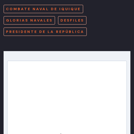
COMBATE NAVAL DE IQUIQUE
GLORIAS NAVALES
DESFILES
PRESIDENTE DE LA REPÚBLICA
Newsletter T13
Inscríbete en nuestra lista de correo para recibir
gratis las noticias más importantes del día, con la
confianza de Teletrece.