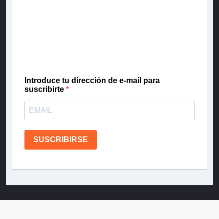
Inscríbete en nuestra lista de correo para recibir
gratis las noticias más importantes del día, con la
confianza de Teletrece.
Introduce tu dirección de e-mail para
suscribirte
SUSCRIBIRSE