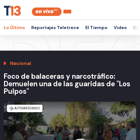
Lo Último
Reportajes Teletrece
El Tiempo
Video
Ch
Nacional
Foco de balaceras y narcotráfico:
Demuelen una de las guaridas de "Los
Pulpos"