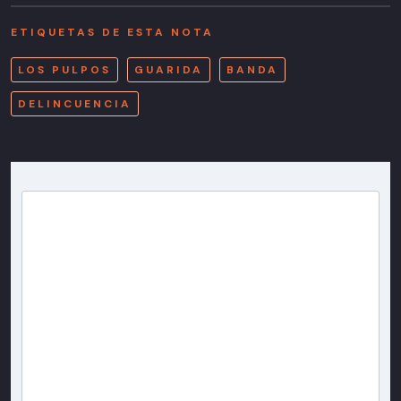
ETIQUETAS DE ESTA NOTA
LOS PULPOS
GUARIDA
BANDA
DELINCUENCIA
Newsletter T13
Inscríbete en nuestra lista de correo para recibir
gratis las noticias más importantes del día, con la
confianza de Teletrece.