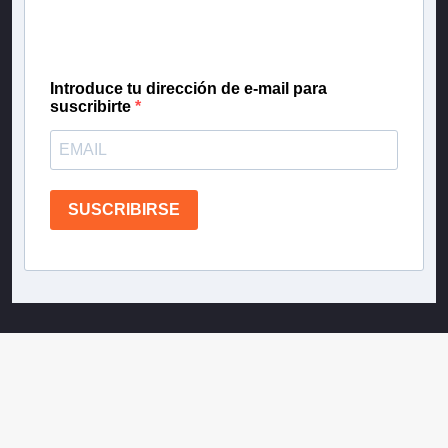
gratis las noticias más importantes del día, con la
confianza de Teletrece.
Introduce tu dirección de e-mail para
suscribirte
SUSCRIBIRSE