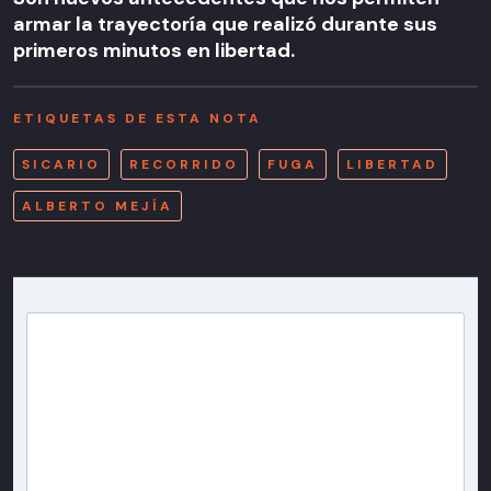
armar la trayectoría que realizó durante sus
primeros minutos en libertad.
ETIQUETAS DE ESTA NOTA
SICARIO
RECORRIDO
FUGA
LIBERTAD
ALBERTO MEJÍA
Newsletter T13
Inscríbete en nuestra lista de correo para recibir