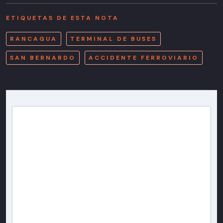
ETIQUETAS DE ESTA NOTA
RANCAGUA
TERMINAL DE BUSES
SAN BERNARDO
ACCIDENTE FERROVIARIO
Newsletter T13
Inscríbete en nuestra lista de correo para recibir
gratis las noticias más importantes del día, con la
confianza de Teletrece.