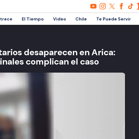
etrece
El Tiempo
Video
Chile
Te Puede Servir
arios desaparecen en Arica:
inales complican el caso