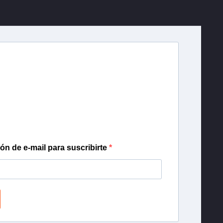
r T13
lista de correo para recibir gratis las noticias
día, con la confianza de Teletrece.
ión de e-mail para suscribirte