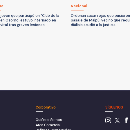
nal
Nacional
joven que participó en "Club de la
Ordenan sacar rejas que pusieron
 en Osorno: estuvo internado en
pasaje de Maipú: vecino que requ
 vital tras graves lesiones
diálisis acudió a la justicia
Corporativo
SÍGUENOS
Quiénes Somos
Área Comercial