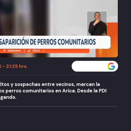
 - 21:25 hrs.
Seguir a T13 en
ltos y sospechas entre vecinos, marcan la
s perros comunitarios en Arica. Desde la PDI
igando.
A