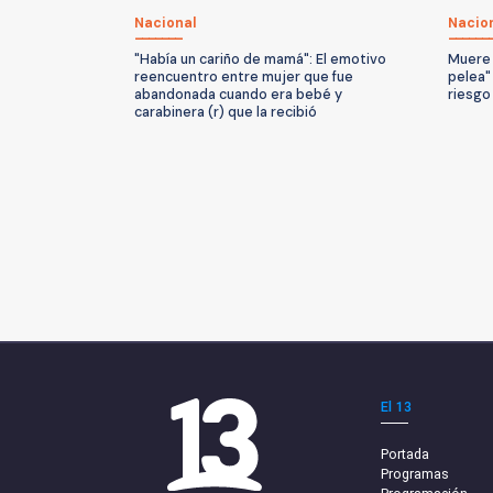
Nacional
Nacio
"Había un cariño de mamá": El emotivo
Muere 
reencuentro entre mujer que fue
pelea"
abandonada cuando era bebé y
riesgo
carabinera (r) que la recibió
El 13
Portada
Programas