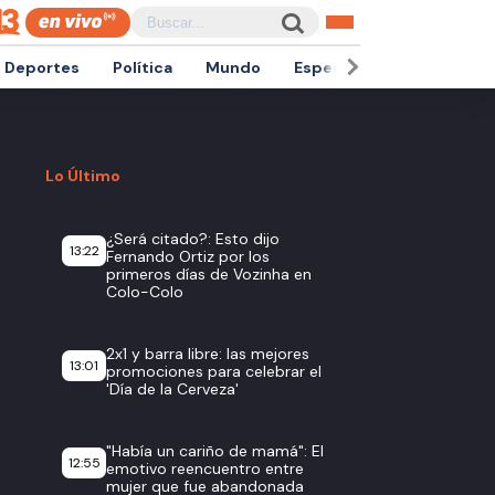
Deportes
Política
Mundo
Espectáculos
Empren
Lo Último
¿Será citado?: Esto dijo
13:22
Fernando Ortiz por los
primeros días de Vozinha en
Colo-Colo
2x1 y barra libre: las mejores
13:01
promociones para celebrar el
'Día de la Cerveza'
"Había un cariño de mamá": El
12:55
emotivo reencuentro entre
mujer que fue abandonada