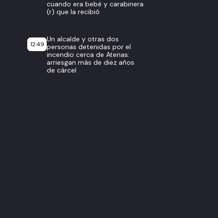
cuando era bebé y carabinera
(r) que la recibió
Un alcalde y otras dos
12:49
personas detenidas por el
incendio cerca de Atenas:
arriesgan más de diez años
de cárcel