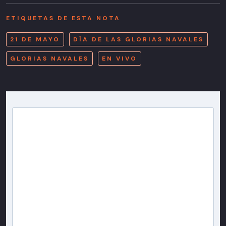
ETIQUETAS DE ESTA NOTA
21 DE MAYO
DÍA DE LAS GLORIAS NAVALES
GLORIAS NAVALES
EN VIVO
Newsletter T13
Inscríbete en nuestra lista de correo para recibir
gratis las noticias más importantes del día, con la
confianza de Teletrece.