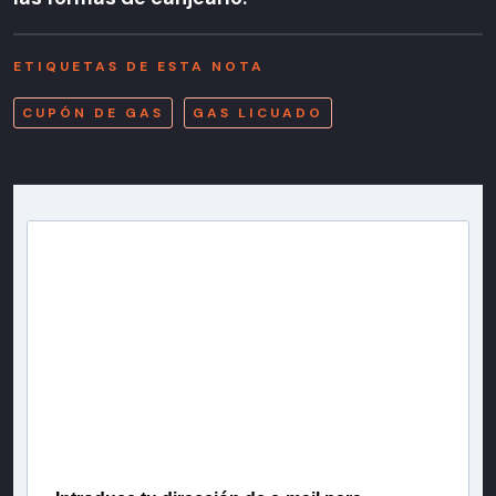
ETIQUETAS DE ESTA NOTA
CUPÓN DE GAS
GAS LICUADO
Newsletter T13
Inscríbete en nuestra lista de correo para recibir
gratis las noticias más importantes del día, con la
confianza de Teletrece.