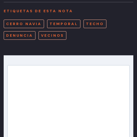
ETIQUETAS DE ESTA NOTA
CERRO NAVIA
TEMPORAL
TECHO
DENUNCIA
VECINOS
Newsletter T13
Inscríbete en nuestra lista de correo para recibir
gratis las noticias más importantes del día, con la
confianza de Teletrece.