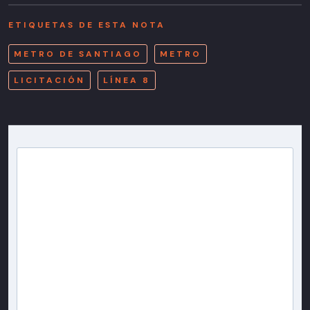
ETIQUETAS DE ESTA NOTA
METRO DE SANTIAGO
METRO
LICITACIÓN
LÍNEA 8
Newsletter T13
Inscríbete en nuestra lista de correo para recibir
gratis las noticias más importantes del día, con la
confianza de Teletrece.