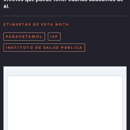
él.
ETIQUETAS DE ESTA NOTA
PARACETAMOL
ISP
INSTITUTO DE SALUD PÚBLICA
Newsletter T13
Inscríbete en nuestra lista de correo para recibir
gratis las noticias más importantes del día, con la