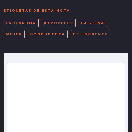
ETIQUETAS DE ESTA NOTA
ENCERRONA
ATROPELLO
LA REINA
MUJER
CONDUCTORA
DELINCUENTE
Newsletter T13
Inscríbete en nuestra lista de correo para recibir
gratis las noticias más importantes del día, con la
confianza de Teletrece.