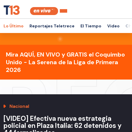
Lo Último
Reportajes Teletrece
El Tiempo
Video
Ch
Mira AQUÍ, EN VIVO y GRATIS el Coquimbo
Unido - La Serena de la Liga de Primera
2026
Nacional
[VIDEO] Efectiva nueva estrategia
policial en Plaza Italia: 62 detenidos y