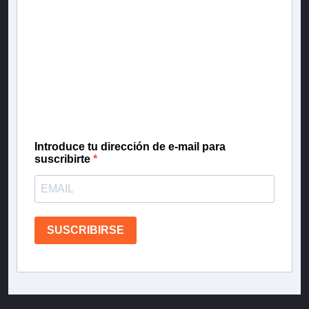
Newsletter T13
Inscríbete en nuestra lista de correo para recibir
gratis las noticias más importantes del día, con la
confianza de Teletrece.
Introduce tu dirección de e-mail para
suscribirte
SUSCRIBIRSE