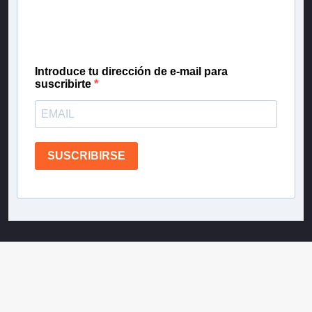
gratis las noticias más importantes del día, con la
confianza de Teletrece.
Introduce tu dirección de e-mail para
suscribirte
SUSCRIBIRSE