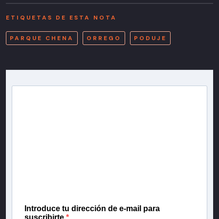
ETIQUETAS DE ESTA NOTA
PARQUE CHENA
ORREGO
PODUJE
Newsletter T13
Inscríbete en nuestra lista de correo para recibir
gratis las noticias más importantes del día, con la
confianza de Teletrece.
Introduce tu dirección de e-mail para
suscribirte