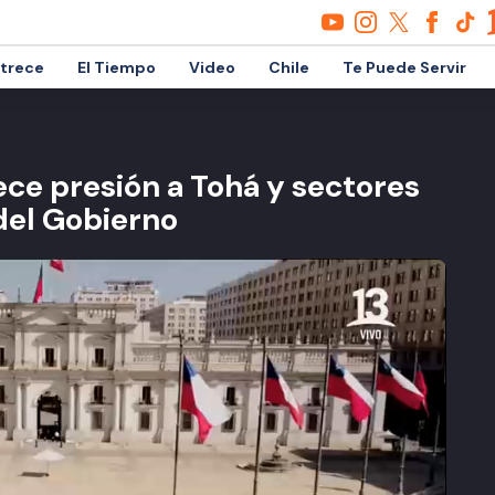
etrece
El Tiempo
Video
Chile
Te Puede Servir
ece presión a Tohá y sectores
del Gobierno