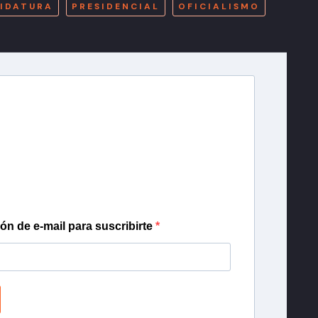
IDATURA
PRESIDENCIAL
OFICIALISMO
r T13
lista de correo para recibir gratis las noticias
día, con la confianza de Teletrece.
ión de e-mail para suscribirte