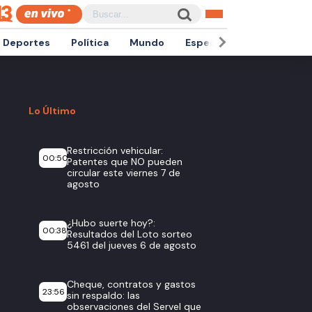
Deportes
Política
Mundo
Espectáculos
Empren
Lo Último
Restricción vehicular:
00:50
Patentes que NO pueden
circular este viernes 7 de
agosto
¿Hubo suerte hoy?:
00:38
Resultados del Loto sorteo
5461 del jueves 6 de agosto
Cheque, contratos y gastos
23:56
sin respaldo: las
observaciones del Servel que