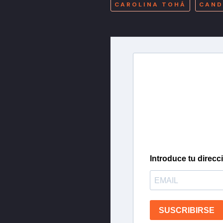
CAROLINA TOHÁ
CAND
Newslette
Inscríbete en nuestra 
más importantes del 
Introduce tu direcc
SUSCRIBIRSE