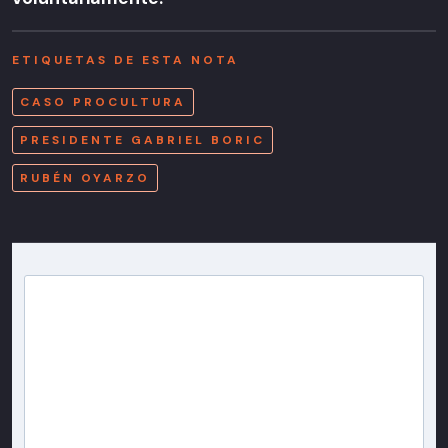
ETIQUETAS DE ESTA NOTA
CASO PROCULTURA
PRESIDENTE GABRIEL BORIC
RUBÉN OYARZO
Newsletter T13
Inscríbete en nuestra lista de correo para recibir
gratis las noticias más importantes del día, con la