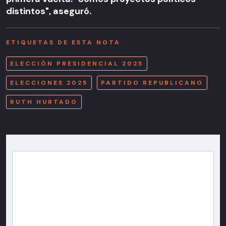
distintos", aseguró.
ETIQUETAS DE ESTA NOTA
ELECCIÓN PRESIDENCIAL 2025
ELECCIONES 2025
PARTIDO REPUBLICANO
RUTH HURTADO
Newsletter T13
Inscríbete en nuestra lista de correo para recibir