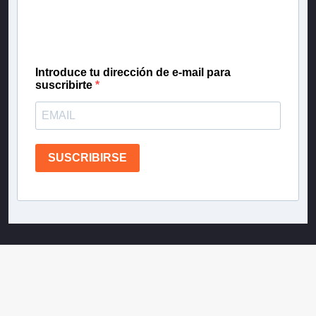
gratis las noticias más importantes del día, con la
confianza de Teletrece.
Introduce tu dirección de e-mail para
suscribirte
SUSCRIBIRSE