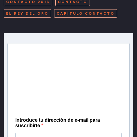
CONTACTO 2016
CONTACTO
EL REY DEL ORO
CAPÍTULO CONTACTO
Newsletter T13
Inscríbete en nuestra lista de correo para recibir
gratis las noticias más importantes del día, con la
confianza de Teletrece.
Introduce tu dirección de e-mail para
suscribirte