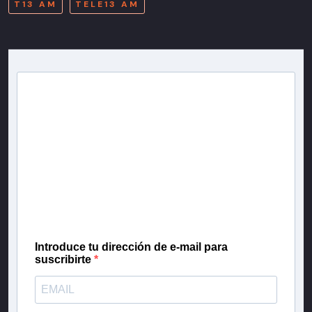
T13 AM
TELE13 AM
Newsletter T13
Inscríbete en nuestra lista de correo para recibir
gratis las noticias más importantes del día, con la
confianza de Teletrece.
Introduce tu dirección de e-mail para
suscribirte