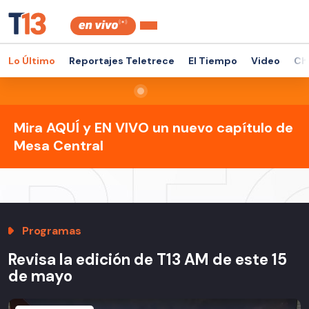
Lo Último
Reportajes Teletrece
El Tiempo
Video
Ch
Mira AQUÍ y EN VIVO un nuevo capítulo de
Mesa Central
Programas
Revisa la edición de T13 AM de este 15
de mayo