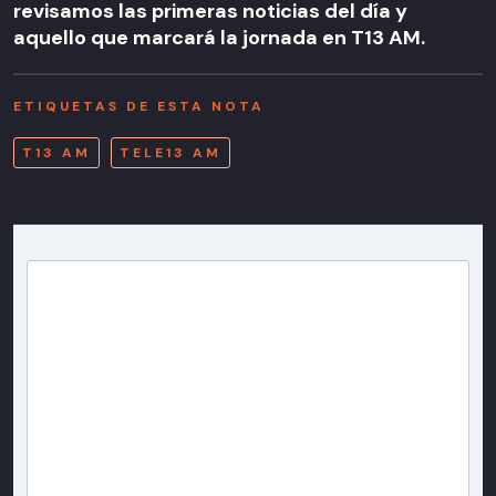
revisamos las primeras noticias del día y
aquello que marcará la jornada en T13 AM.
ETIQUETAS DE ESTA NOTA
T13 AM
TELE13 AM
Newsletter T13
Inscríbete en nuestra lista de correo para recibir
gratis las noticias más importantes del día, con la
confianza de Teletrece.