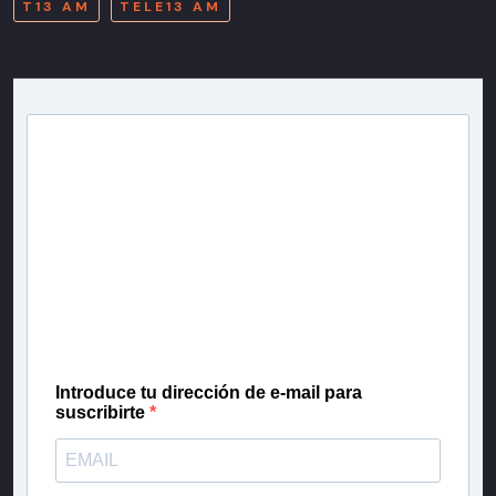
T13 AM
TELE13 AM
Newsletter T13
Inscríbete en nuestra lista de correo para recibir
gratis las noticias más importantes del día, con la
confianza de Teletrece.
Introduce tu dirección de e-mail para
suscribirte