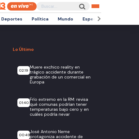
Deportes
Política
Mundo
Espectáculos
Empren
Lo Último
Muere exchico reality en
02:19
trágico accidente durante
grabación de un comercial en
Europa
Frío extremo en la RM: revisa
01:40
qué comunas podrían tener
temperaturas bajo cero y en
cuáles podría nevar
José Antonio Neme
00:49
protagoniza accidente de