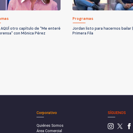
amas
Programas
 AQUÍ otro capítulo de "Me enteré
Jordan listo para hacernos bailar |
 prensa" con Mónica Pérez
Primera Fila
Corporativo
SÍGUENOS
Quiénes Somos
Área Comercial