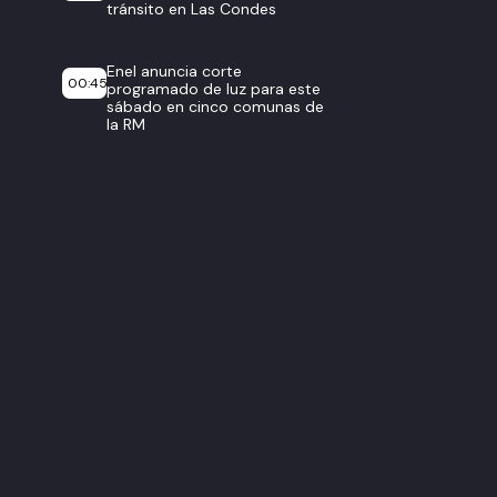
tránsito en Las Condes
Enel anuncia corte
00:45
programado de luz para este
sábado en cinco comunas de
la RM