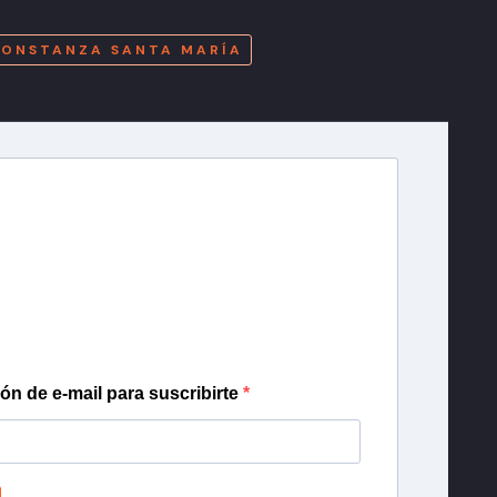
A
ONSTANZA SANTA MARÍA
r T13
lista de correo para recibir gratis las noticias
día, con la confianza de Teletrece.
ión de e-mail para suscribirte