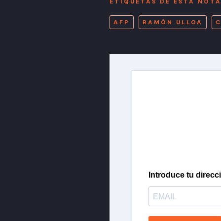
ETIQUETAS DE ESTA NOT
AFP
RAMÓN ULLOA
C
Newslette
Inscríbete en nuestra 
más importantes del 
Introduce tu direcc