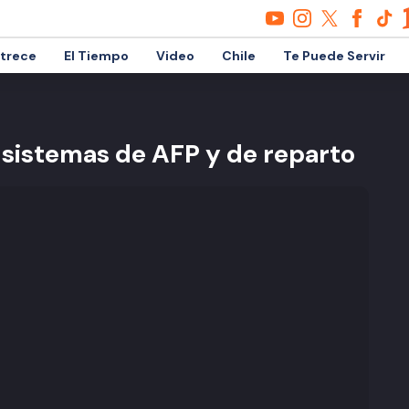
etrece
El Tiempo
Video
Chile
Te Puede Servir
s sistemas de AFP y de reparto