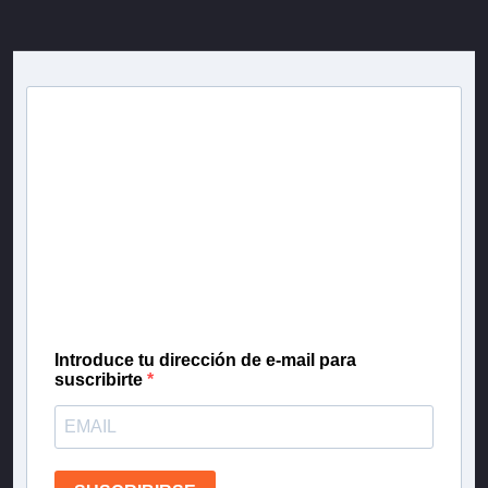
Newsletter T13
Inscríbete en nuestra lista de correo para recibir
gratis las noticias más importantes del día, con la
confianza de Teletrece.
Introduce tu dirección de e-mail para
suscribirte