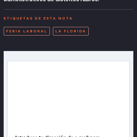
ETIQUETAS DE ESTA NOTA
FERIA LABORAL
LA FLORIDA
Newsletter T13
Inscríbete en nuestra lista de correo para recibir
gratis las noticias más importantes del día, con la
confianza de Teletrece.