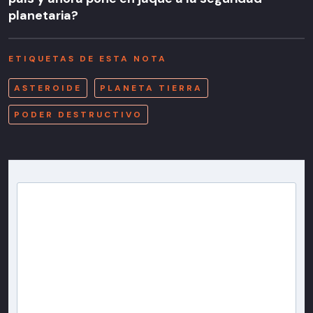
planetaria?
ETIQUETAS DE ESTA NOTA
ASTEROIDE
PLANETA TIERRA
PODER DESTRUCTIVO
Newsletter T13
Inscríbete en nuestra lista de correo para recibir
gratis las noticias más importantes del día, con la