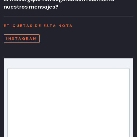
nuestros mensajes?
ETIQUETAS DE ESTA NOTA
INSTAGRAM
Newsletter T13
Inscríbete en nuestra lista de correo para recibir
gratis las noticias más importantes del día, con la
confianza de Teletrece.