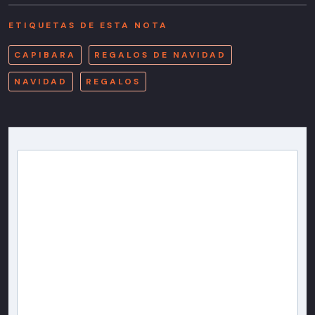
ETIQUETAS DE ESTA NOTA
CAPIBARA
REGALOS DE NAVIDAD
NAVIDAD
REGALOS
Newsletter T13
Inscríbete en nuestra lista de correo para recibir
gratis las noticias más importantes del día, con la
confianza de Teletrece.