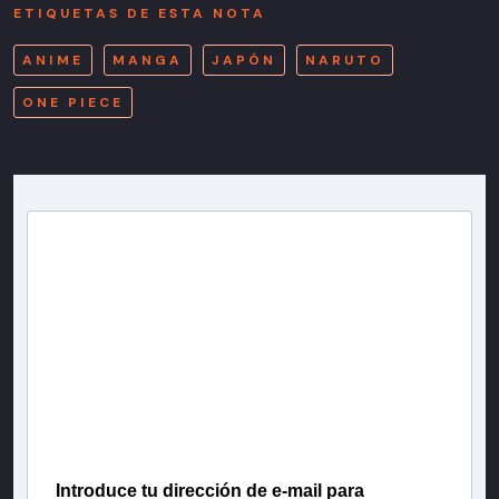
ETIQUETAS DE ESTA NOTA
ANIME
MANGA
JAPÓN
NARUTO
ONE PIECE
Newsletter T13
Inscríbete en nuestra lista de correo para recibir
gratis las noticias más importantes del día, con la
confianza de Teletrece.
Introduce tu dirección de e-mail para