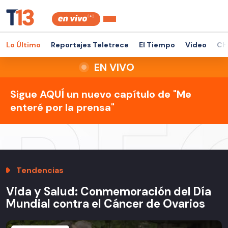
Lo Último
Reportajes Teletrece
El Tiempo
Video
Ch
EN VIVO
Sigue AQUÍ un nuevo capítulo de "Me
enteré por la prensa"
Tendencias
Vida y Salud: Conmemoración del Día
Mundial contra el Cáncer de Ovarios