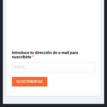
Newsletter T13
Inscríbete en nuestra lista de correo para recibir
gratis las noticias más importantes del día, con la
confianza de Teletrece.
Introduce tu dirección de e-mail para
suscribirte
SUSCRIBIRSE