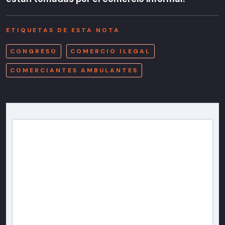
ETIQUETAS DE ESTA NOTA
CONGRESO
COMERCIO ILEGAL
COMERCIANTES AMBULANTES
Newsletter T13
Inscríbete en nuestra lista de correo para recibir
gratis las noticias más importantes del día, con la
confianza de Teletrece.