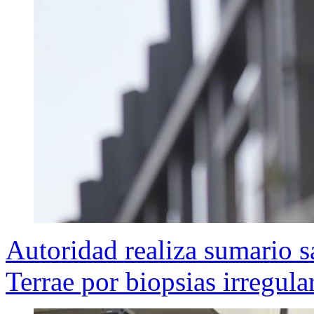
Autoridad realiza sumario s
Terrae por biopsias irregula