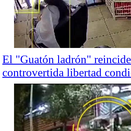
El "Guatón ladrón" reincide
controvertida libertad condi