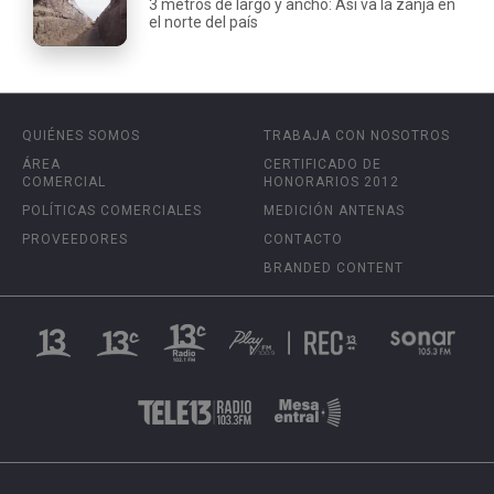
3 metros de largo y ancho: Así va la zanja en
el norte del país
QUIÉNES SOMOS
TRABAJA CON NOSOTROS
ÁREA
CERTIFICADO DE
COMERCIAL
HONORARIOS 2012
POLÍTICAS COMERCIALES
MEDICIÓN ANTENAS
PROVEEDORES
CONTACTO
BRANDED CONTENT