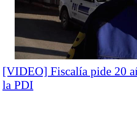
[VIDEO] Fiscalía pide 20 añ
la PDI