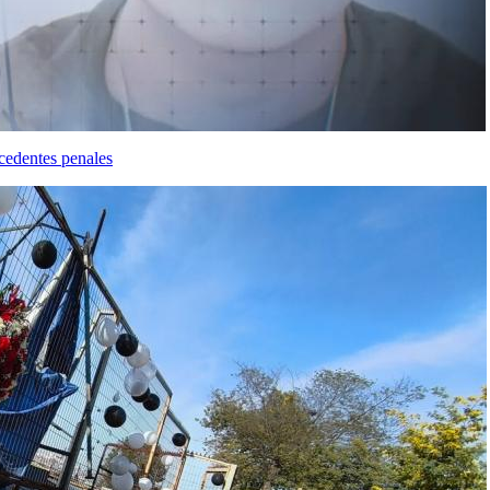
ecedentes penales