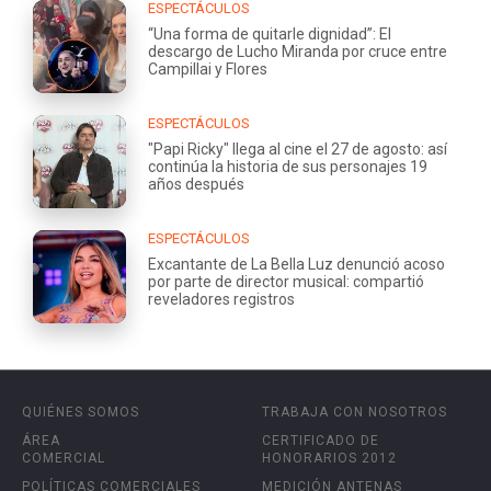
ESPECTÁCULOS
“Una forma de quitarle dignidad”: El
descargo de Lucho Miranda por cruce entre
Campillai y Flores
ESPECTÁCULOS
"Papi Ricky" llega al cine el 27 de agosto: así
continúa la historia de sus personajes 19
años después
ESPECTÁCULOS
Excantante de La Bella Luz denunció acoso
por parte de director musical: compartió
reveladores registros
QUIÉNES SOMOS
TRABAJA CON NOSOTROS
ÁREA
CERTIFICADO DE
COMERCIAL
HONORARIOS 2012
POLÍTICAS COMERCIALES
MEDICIÓN ANTENAS