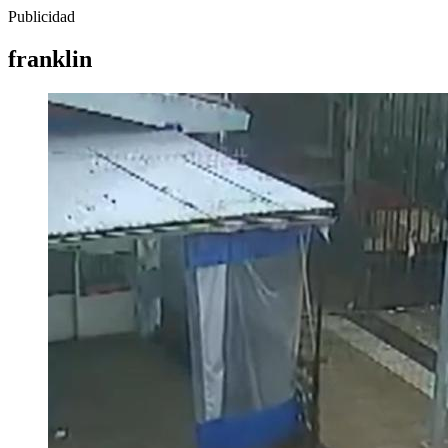
Publicidad
franklin