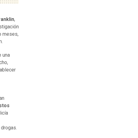
e
ranklin
,
stigación
ro meses,
lin.
e una
cho,
ablecer
an
estos
icía
 drogas.