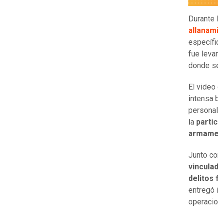
Durante 
allanam
específi
fue leva
donde s
El video
intensa 
persona
la
parti
armamen
Junto co
vinculad
delitos
entregó 
operacio