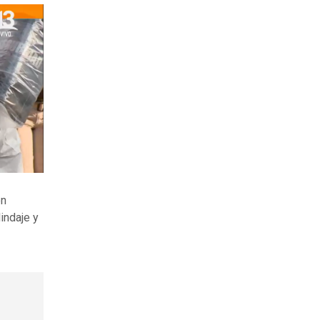
en
lindaje y