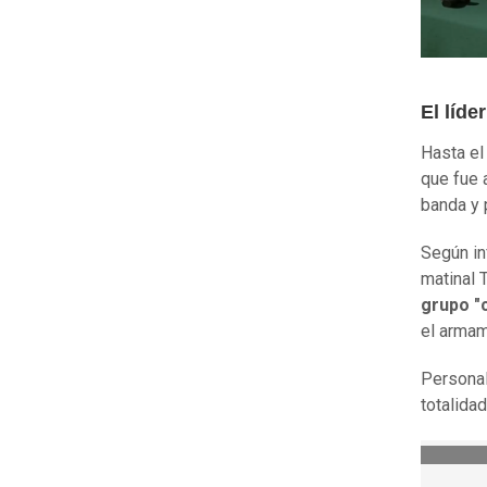
El líde
Hasta el
que fue 
banda y 
Según in
matinal 
grupo "
el armam
Personal
totalida