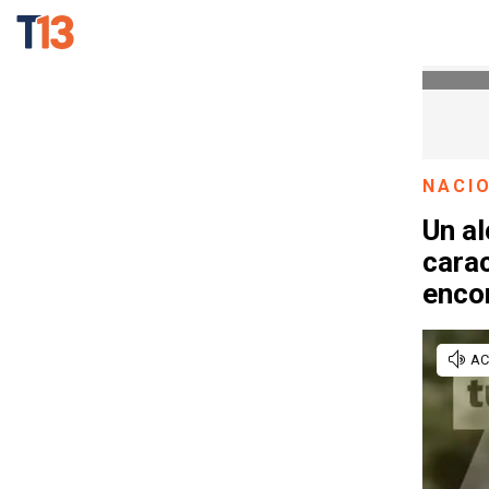
NACI
Un al
cara
encon