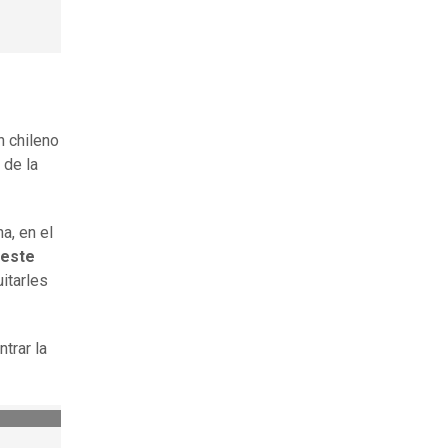
n chileno
 de la
a, en el
 este
itarles
trar la