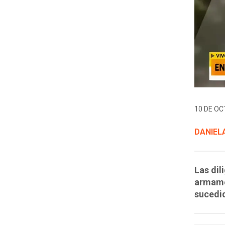
10 DE OC
DANIELA
Las dil
armame
sucedi