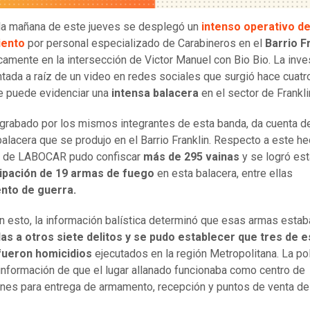
la mañana de este jueves se desplegó un
intenso operativo d
iento
por personal especializado de Carabineros en el
Barrio F
camente en la intersección de Victor Manuel con Bio Bio. La inve
ntada a raíz de un video en redes sociales que surgió hace cuat
e puede evidenciar una
intensa balacera
en el sector de Frank
 grabado por los mismos integrantes de esta banda, da cuenta d
balacera que se produjo en el Barrio Franklin. Respecto a este he
l de LABOCAR pudo confiscar
más de 295 vainas
y se logró est
cipación de 19 armas de fuego
en esta balacera, entre ellas
to de guerra.
n esto, la información balística determinó que esas armas estab
as a otros siete delitos y se pudo establecer que tres de 
 fueron homicidios
ejecutados en la región Metropolitana. La pol
información de que el lugar allanado funcionaba como centro de
nes para entrega de armamento, recepción y puntos de venta de