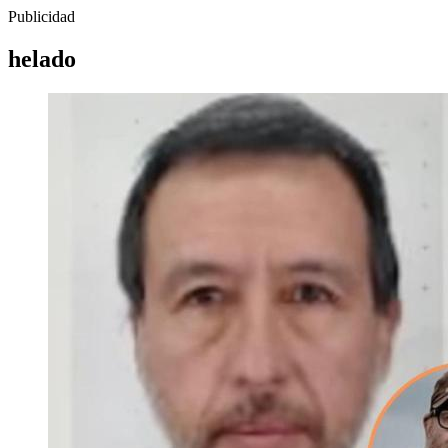
Publicidad
helado