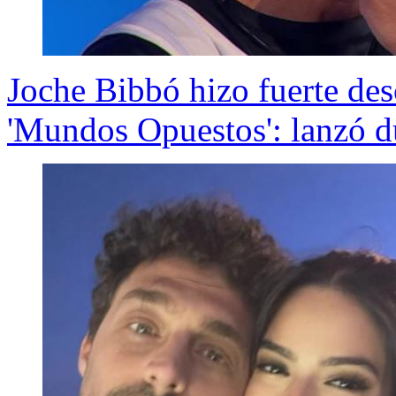
Joche Bibbó hizo fuerte des
'Mundos Opuestos': lanzó d