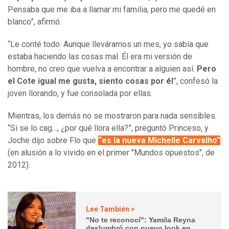
Pensaba que me iba a llamar mi familia, pero me quedé en
blanco”, afirmó.
“Le conté todo. Aunque lleváramos un mes, yo sabía que
estaba haciendo las cosas mal. Él era mi versión de
hombre, no creo que vuelva a encontrar a alguien así.
Pero
el Cote igual me gusta, siento cosas por él
”, confesó la
joven llorando, y fue consolada por ellas.
Mientras, los demás no se mostraron para nada sensibles.
“Si se lo cag…, ¿por qué llora ella?”, preguntó Princeso, y
Joche dijo sobre Flo que
“es la nueva Michelle Carvalho”
(en alusión a lo vivido en el primer "Mundos opuestos", de
2012).
Lee También >
"No te reconocí": Yamila Reyna
deslumbró con nuevo look en