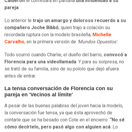
Calderón
le confesara en pantalla
una infidelidad a su
pareja
.
Lo anterior le
trajo un amargo y doloroso recuerdo a su
compañero Joche Bibbó
, quien trajo a colación su
recordada ruptura con la modelo brasileña,
Michelle
Carvalho
, en la primera versión de
'Mundos Opuestos'
.
Todo ocurrió cuando Charlie, el dueño del barrio,
convocó a
Florencia para una videollamada
. Y para su sorpresa, no
se trató de su familia, sino de su pololo que dejó afuera
antes de entrar.
La tensa conversación de Florencia con su
pareja en 'Vecinos al límite'
A pesar de las buenas palabras del joven hacia la modelo,
la conversación fue tensa, ya que ésta aprovechó de
contarle que se ha besado con Cote en el encierro.
“No sé
cómo decírtelo, pero pasó algo con alguien acá
. Lo