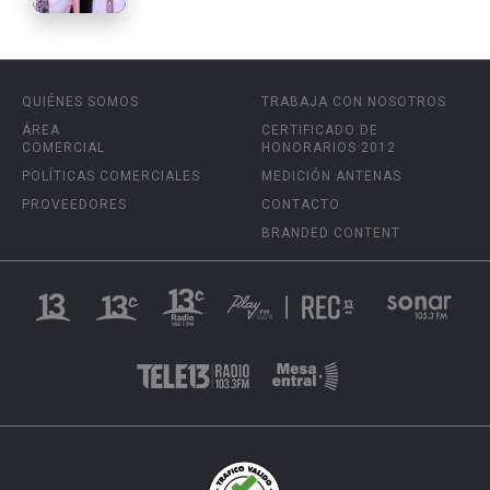
QUIÉNES SOMOS
TRABAJA CON NOSOTROS
ÁREA
CERTIFICADO DE
COMERCIAL
HONORARIOS 2012
POLÍTICAS COMERCIALES
MEDICIÓN ANTENAS
PROVEEDORES
CONTACTO
BRANDED CONTENT