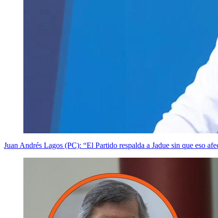
Juan Andrés Lagos (PC): “El Partido respalda a Jadue sin que eso afec