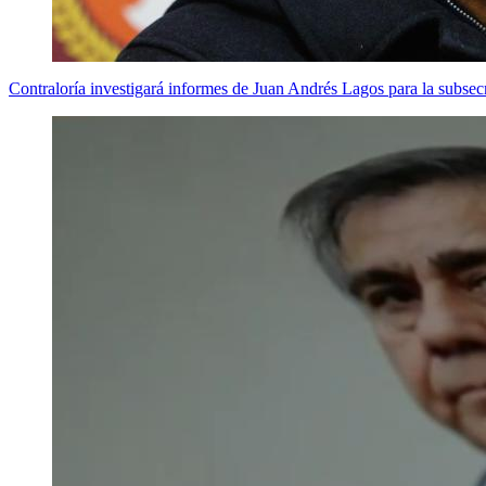
Contraloría investigará informes de Juan Andrés Lagos para la subsecre