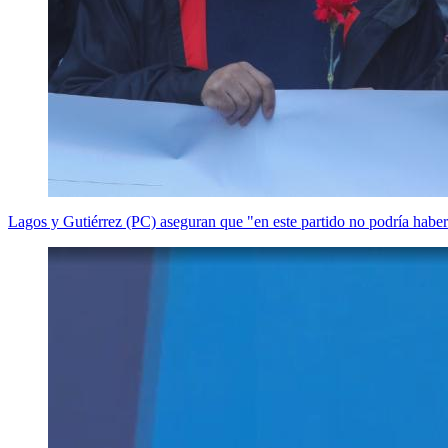
Lagos y Gutiérrez (PC) aseguran que "en este partido no podría habe